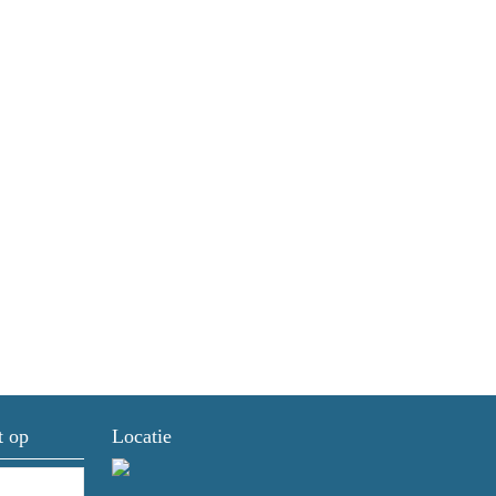
t op
Locatie