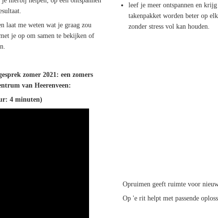
 je hierbij helpen; op een ontspannen
leef je meer ontspannen en krijg
sultaat.
takenpakket worden beter op elka
en laat me weten wat je graag zou
zonder stress vol kan houden.
met je op om samen te bekijken of
n.
esprek zomer 2021: een zomers
centrum van Heerenveen:
uur: 4 minuten)
Opruimen geeft ruimte voor nieuw
Op 'e rit helpt met passende oplossi