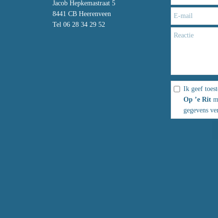
Jacob Hepkemastraat 5
8441 CB Heerenveen
Tel 06 28 34 29 52
Ik geef toe
Op ’e Rit
m
gegevens ve