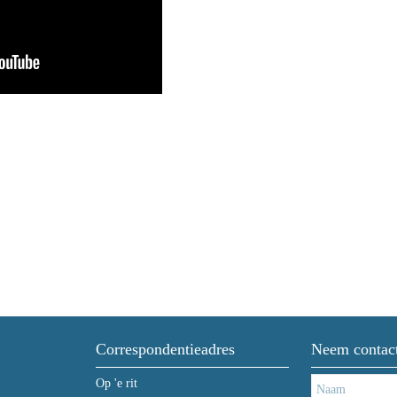
Correspondentieadres
Neem contac
Op 'e rit