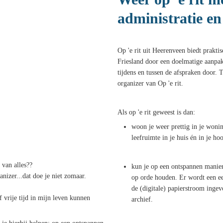
administratie en 
Op 'e rit uit Heerenveen biedt prakti
Friesland door een doelmatige aanpak
tijdens en tussen de afspraken door. 
organizer van Op 'e rit.
Als op 'e rit geweest is dan:
woon je weer prettig in je wonin
leefruimte in je huis én in je ho
 van alles??
kun je op een ontspannen manier
nizer...dat doe je niet zomaar.
op orde houden. Er wordt een e
de (digitale) papierstroom inge
f vrije tijd in mijn leven kunnen
archief.